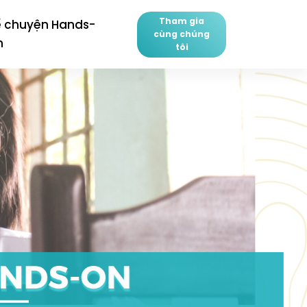
Tham gia
ể chuyện Hands-
cùng chúng
n
tôi