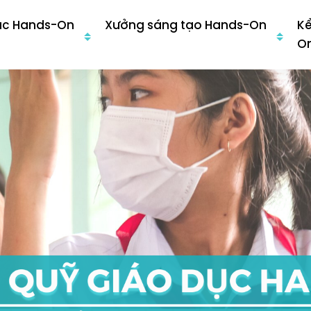
ục Hands-On
Xưởng sáng tạo Hands-On
K
O