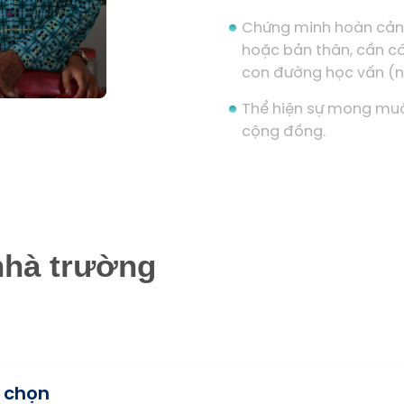
Chứng minh hoàn cảnh
hoặc bản thân, cần có
con đường học vấn (n
Thể hiện sự mong mu
cộng đồng.
nhà trường
 chọn