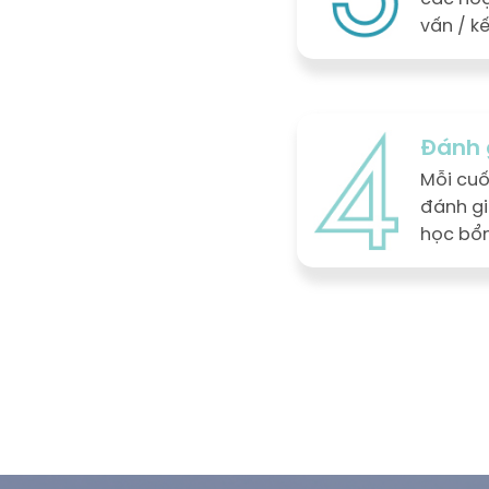
vấn / k
Đánh 
Mỗi cuố
đánh gi
học bổn