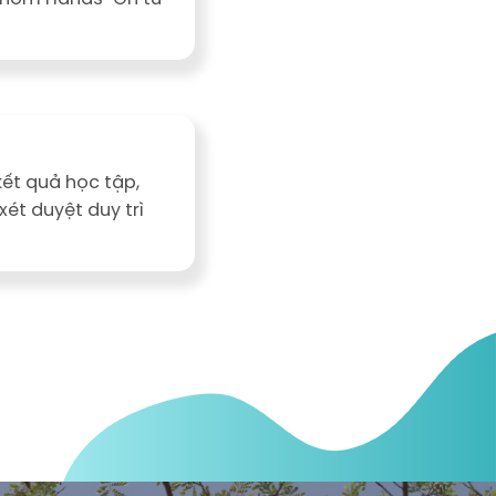
kết quả học tập,
xét duyệt duy trì