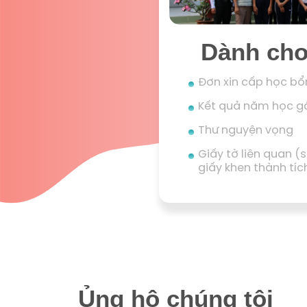
Dành cho
Đơn xin cấp học b
Kết quả năm học g
Thư nguyện vọng
Giấy tờ liên quan 
giấy khen thành tích
Ủng hộ chúng tôi