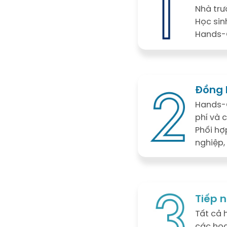
Nhà trư
Học sin
Hands-O
Đồng 
Hands-O
phí và 
Phối hợ
nghiệp,
Tiếp n
Tất cả 
các hoạ