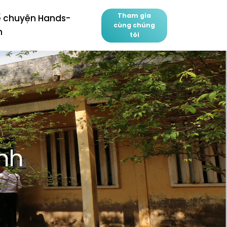
Tham gia
ể chuyện Hands-
cùng chúng
n
tôi
nh