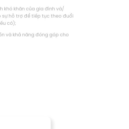
 khó khăn của gia đình và/
 sự hỗ trợ để tiếp tục theo đuổi
ếu có);
ốn và khả năng đóng góp cho