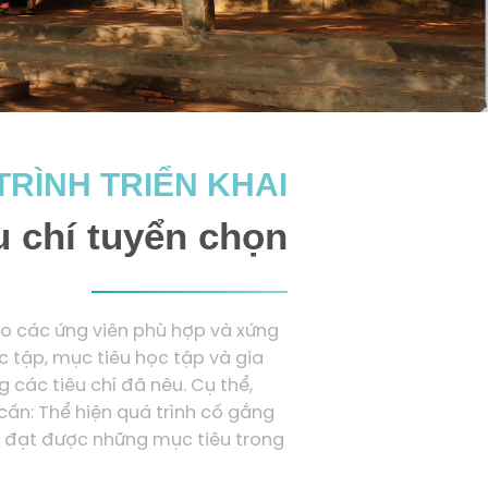
TRÌNH TRIỂN KHAI
u chí tuyển chọn
o các ứng viên phù hợp và xứng
c tập, mục tiêu học tập và gia
 các tiêu chí đã nêu. Cụ thể,
ần: Thể hiện quá trình cố gắng
ể đạt được những mục tiêu trong