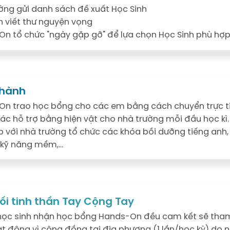
ờng gửi danh sách đề xuất Học Sinh
h viết thư nguyện vọng
n tổ chức "ngày gặp gỡ" để lựa chọn Học Sinh phù hợp 
hành
n trao học bổng cho các em bằng cách chuyển trực t
các hỗ trợ bằng hiện vật cho nhà trường mỗi đầu học kì.
p với nhà trường tổ chức các khóa bồi dưỡng tiếng anh,
 kỹ năng mềm,...
ối tinh thần Tay Cộng Tay
học sinh nhận học bổng Hands-On đều cam kết sẽ tham
t động vì cộng đồng tại địa phương (1 lần/học kỳ) do