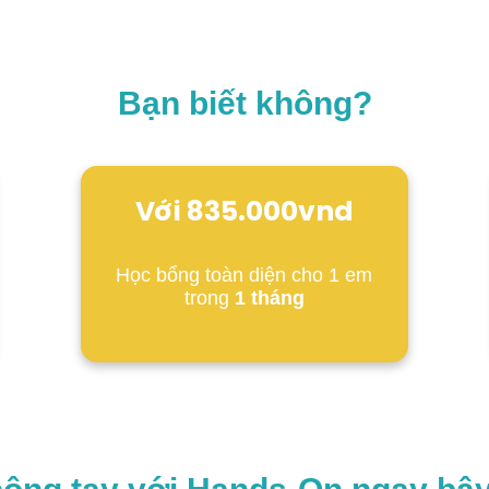
Bạn biết không?
Với 835.000vnd
Học bổng toàn diện cho 1 em
trong
1 tháng