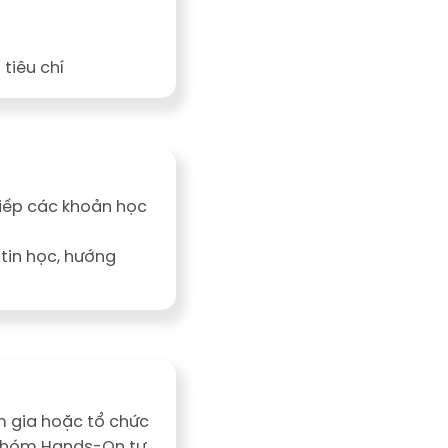
tiêu chí
iếp các khoản học
 tin học, hướng
 gia hoặc tổ chức
 nhóm Hands-On tư