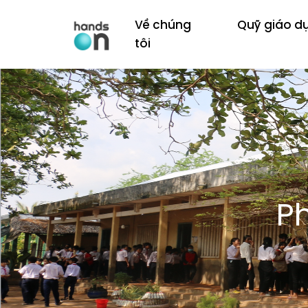
Về chúng
Quỹ giáo d
tôi
P