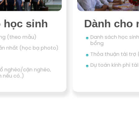
 học sinh
Dành cho 
ổng (theo mẫu)
Danh sách học sin
bổng
ần nhất (học bạ photo)
Thỏa thuận tài trợ
Dự toán kinh phí tà
(sổ nghèo/cận nghèo,
 nếu có..)