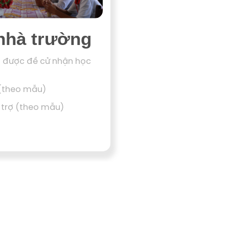
nhà trường
h được đề cử nhận học
 (theo mẫu)
i trợ (theo mẫu)