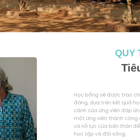
QUY 
Tiê
Học bổng sẽ được trao ch
đáng, dựa trên kết quả họ
cảnh của ứng viên đáp ứng
một ứng viên thành công c
và nỗ lực của bản thân đ
học tập và đời sống;