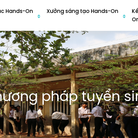
ục Hands-On
Xưởng sáng tạo Hands-On
K
O
hương pháp tuyển si