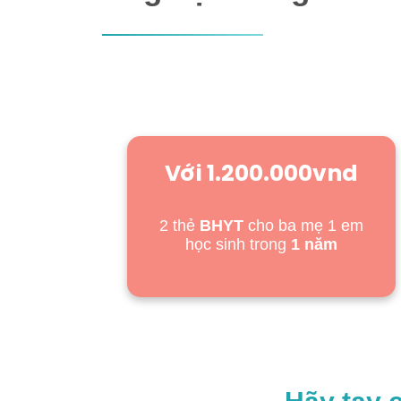
Với 1.200.000vnd
2 thẻ
BHYT
cho ba mẹ 1 em
học sinh trong
1 năm